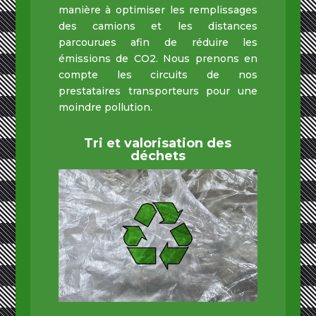
manière à optimiser les remplissages
des camions et les distances
parcourues afin de réduire les
émissions de CO2. Nous prenons en
compte les circuits de nos
prestataires transporteurs pour une
moindre pollution.
Tri et valorisation des
déchets