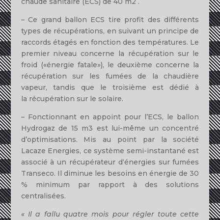
chaude sanitaire (ECS) de
40
m
2
.
–
Ce grand ballon ECS t
ir
e
profit des
d
if
férents
t
ypes de
ré
cupératio
ns
,
en
su
iv
a
nt
un principe de
raccords
é
tagé
s
en
fonc
ti
on des températ
ur
es.
L
e
p
re
m
ier
niv
ea
u
concerne
la
récupération s
ur
le
froi
d
(«
énerg
i
e fata
l
e
»),
l
e
deuxième concerne la
r
écupérat
ion
sur les fumées
de
la chaudière
vapeur,
ta
n
d
i
s que
le
troisième est
déd
i
é
à
la
récup
ératio
n
sur le sola
ir
e.
–
Fonc
ti
onnan
t
en
appo
in
t
pour
l’
ECS,
l
e ba
l
lon
Hydrogaz de
15
m
3
est
l
u
i-
même un
co
ncentré
d’op
t
i
misatio
n
s.
Mis
a
u
poin
t
par la soc
i
été
Lacaze
Ener
g
i
es
,
ce système semi-ins
tant
a
n
é est
associé à un
récupérateu
r d
‘énergies su
r
fumées
T
ranseco
.
Il
di
minue
l
es
beso
in
s
en énerg
i
e
de
30
%
m
i
n
imum
pa
r
rapport
à
des
solut
i
ons
centra
li
sées.
«
Il
a
fallu quatre
mois
pour
régler toute cette