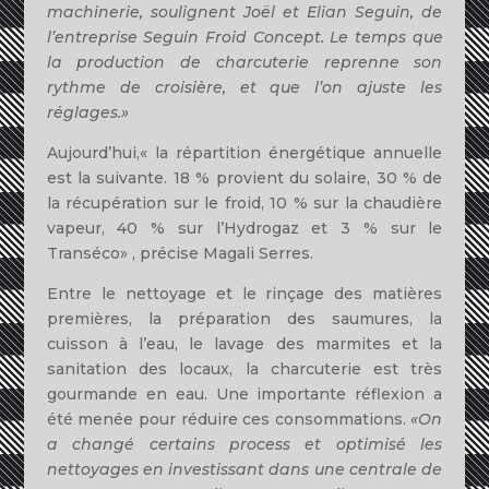
machinerie, soul
ignen
t
Joë
l
et E
li
an Seguin, de
l’entreprise
Seguin
Froid
Concept.
Le
temps
que
la production de charcuterie reprenne son
rythme de croisière, et que
l’on ajuste
les
réglages.»
Aujou
r
d’hui,
«
la
répartition
énergétique
annuelle
est
l
a
suivante.
18
%
provient du solaire, 30
%
de
la
r
écupé
ration sur le froid, 10
%
sur
la
chaudière
vapeur, 40
%
sur l’Hydrogaz et 3
%
sur
le
Transéco
» ,
précis
e
Maga
li
Serres.
Entr
e
l
e
nettoyage
et
le r
i
nçage des ma
ti
ères
prem
iè
r
es,
l
a
préparation
des saumu
r
es,
l
a
cuisson
à
l’
eau, le lavage des
m
armites
e
t
la
sa
n
itation des
l
ocau
x,
la
charc
ute
rie es
t tr
ès
gour
mande en
eau
.
Une
importa
nt
e
r
éflex
i
o
n
a
été
menée pour
réduir
e
ces
consomma
ti
ons.
«On
a
changé certains
process
et
optimisé les
nettoyages
en
investissant dans une centrale de