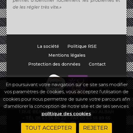
permet d’identifier facilement les
problèmes
et
de
les régler très vite.»
La société
Politique RSE
Mentions légales
Protection des données
Contact
En poursuivant votre navigation sur ce site sans modifier
vos paramètres de cookies, vous acceptez l'utilisation de
cookies pour nous permettre de suivre votre parcours afin
CHARCUTERIE SERRES - Z.A. DU DOLMEN -
d'améliorer la conception de notre site et de ses services.
1 RUE BENJAMIN FRANKLIN - 81250 ALBAN
politique des cookies
.
- TÉL 05 63 55 84 22 - FAX 05 63 55 89 65
TOUT ACCEPTER
REJETER