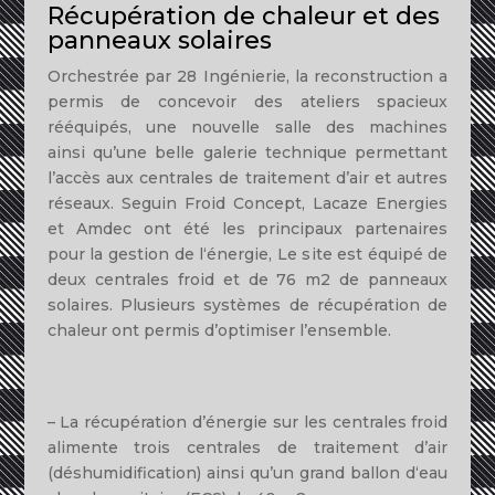
Récupération
de
chaleur et des
pa
nne
aux
solaires
Orchestrée par
28
Ingénierie,
l
a reconst
r
uct
i
on a
pe
r
m
i
s
de
concevo
i
r des
ate
li
e
r
s spac
i
eux
rééquipés
,
une
nouv
e
ll
e salle
des machines
a
i
nsi
qu’un
e belle
galerie
technique permettant
l’accès aux centra
l
es de tra
it
eme
nt
d’air et
autres
réseaux. Segu
in Fr
o
id
Concept, Lacaze Energies
et Amdec on
t
été
les princ
i
paux partena
ir
es
pour
la
gestion
de
l
‘énerg
i
e,
L
e s
i
te est équipé de
deux centrales froid et
de
76
m
2
de pa
n
neaux
so
l
ai
re
s
.
Plusieu
rs
systèmes
d
e
récupéra
t
ion
de
c
h
aleur ont pe
r
m
is
d’op
t
im
i
ser
l’e
ns
emb
l
e.
–
La récupérat
i
on
d’
é
nerg
i
e
s
ur
l
es ce
n
t
r
a
l
es
fro
id
a
li
mente
trois
centra
l
es de
tr
aitement d’air
(désh
um
idificat
ion)
ainsi
qu’un
grand ballon d
‘
ea
u