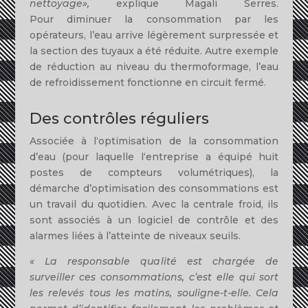
nettoyage
»,
exp
li
que
Magali
Serres
.
Pour
diminuer
l
a consommat
i
on pa
r
les
opé
r
a
t
eurs,
l’
eau arr
i
ve
légè
r
emen
t
sur
p
ressée e
t
la
section
d
es tuyaux
a
été
r
é
duit
e.
Autr
e exemple
d
e
réduc
ti
on
au
n
iveau
du the
rmo
f
o
r
mage,
l’e
au
de
r
e
fr
oidissement
f
onctionne en
circuit
fe
r
mé
.
Des
contrôles réguliers
Associée
à
l
‘optim
i
sation
de
la
consommat
i
on
d’eau (pour
l
aque
ll
e
l
‘e
n
trep
ri
se
a
équipé hu
it
postes de compteurs vo
lu
mé
tri
ques),
la
démarc
h
e d’optimisat
ion
des
co
n
som
ma
tions est
un trava
il
du
quot
idien.
Avec
l
a cent
r
ale
froid,
il
s
son
t
associés
à
un
l
og
i
cie
l
de
contrô
l
e e
t
des
alarmes
l
iées à
l’
atteinte
de
niveaux
se
ui
ls.
«
La
responsable qua
lité
e
st chargée
de
surveiller ces consommations, c’est
elle
qui sort
les relevés tous
les
matins
,
souligne-
t
-e
lle.
Cela