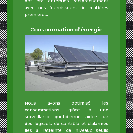
ont été obtenues réciproquement
avec nos fournisseurs de matières
premières.
Consommation d’énergie
Nous avons optimisé les
consommations grâce à une
surveillance quotidienne, aidée par
des logiciels de contrôle et d’alarmes
liés à l’atteinte de niveaux seuils