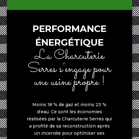
PERFORMANCE
ÉNERGÉTIQUE
La Charcuterie
Serres s’engage pour
une usine propre !
M
o
i
ns
18
%
de g
az
e
t
m
oi
ns 23
%
d
‘eau
.
Ce s
o
nt les é
c
o
n
omie
s
ré
a
lis
é
es
p
a
r
la Ch
a
rcu
ter
i
e Serres
q
u
i
a pro
fité
de
sa r
e
co
n
s
t
ruct
i
o
n après
u
n
inc
e
n
d
i
e
p
o
u
r o
pt
i
m
i
ser ses