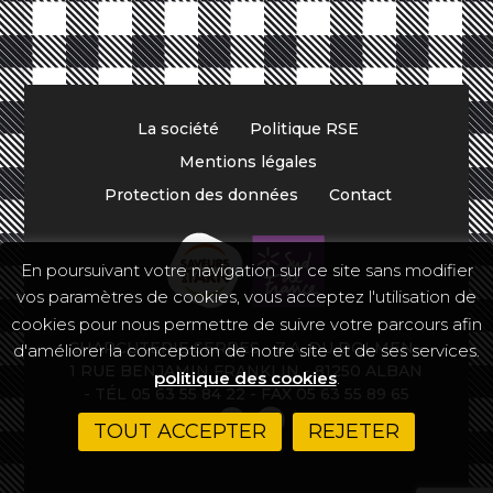
La société
Politique RSE
Mentions légales
Protection des données
Contact
En poursuivant votre navigation sur ce site sans modifier
vos paramètres de cookies, vous acceptez l'utilisation de
cookies pour nous permettre de suivre votre parcours afin
CHARCUTERIE SERRES - Z.A. DU DOLMEN -
d'améliorer la conception de notre site et de ses services.
1 RUE BENJAMIN FRANKLIN - 81250 ALBAN
politique des cookies
.
- TÉL 05 63 55 84 22 - FAX 05 63 55 89 65
TOUT ACCEPTER
REJETER