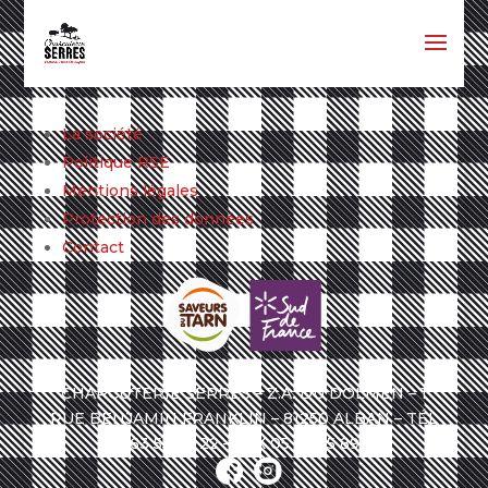
La société
Politique RSE
Mentions légales
Protection des données
Contact
CHARCUTERIE SERRES – Z.A. DU DOLMEN – 1
RUE BENJAMIN FRANKLIN – 81250 ALBAN – TÉL
05 63 55 84 22 – FAX 05 63 55 89 65